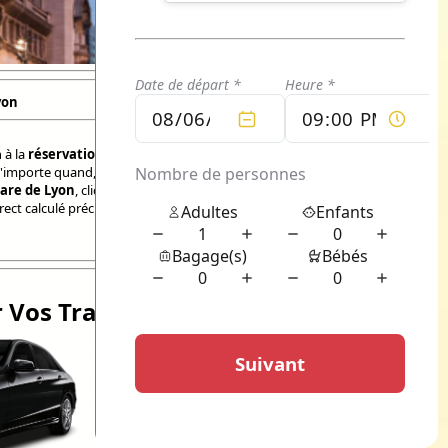
yon
 à la
réservation d'un transport
pour
n'importe quand, mais également pour tous vos
Gare de Lyon
, cliquez sur le bouton de devis
irect calculé précisément et gratuitement sans
 Vos Trajets