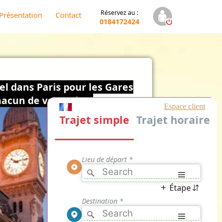
Réservez au :
Présentation
Contact
0184172424
el dans Paris pour les Gares
acun de vos trajets