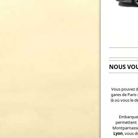
NOUS VO
Vous pouvez d
gares de Paris
là où vous le 
Embarquez
permettent d
Montparnasse 
Lyon
, vous 