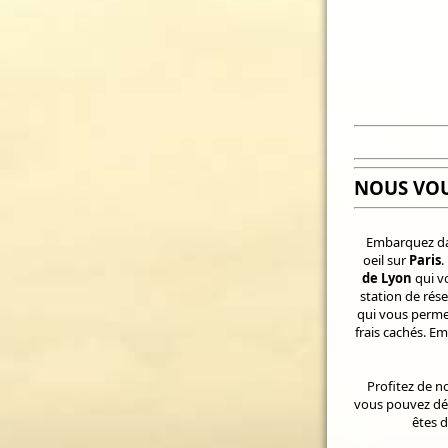
NOUS VO
Embarquez da
oeil sur
Paris
.
de Lyon
qui v
station de rés
qui vous permet
frais cachés. E
Profitez de no
vous pouvez dés
êtes d