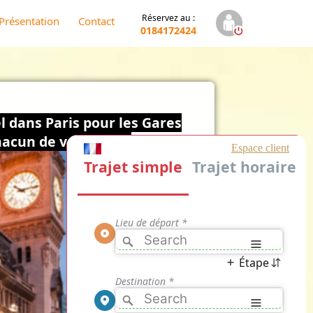
Réservez au :
Présentation
Contact
0184172424
l dans Paris pour les Gares
acun de vos trajets