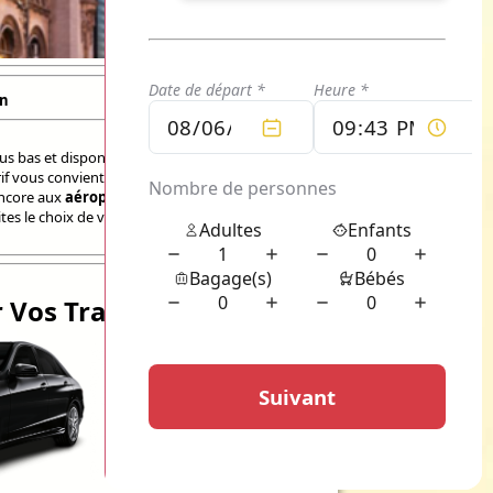
on
lus bas et disponible en quelques clics
if vous convient et votre chauffeur vous prend
encore aux
aéroports de Paris
que vous
es le choix de votre classe de conduite ci-
 Vos Trajets