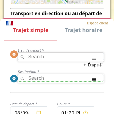
Transport en direction ou au départ de
la
Taxi Gare de Lyon Gare du Nord
Le site
Taxi Gare de Lyon Gare du Nord
.com vous donne
un accès immédiat en continu 24/24h à la
réservation d'un
transport
pour effectuer vos trajets dans
Paris
pour vous
amener à la
Gare de Lyon
ou vous y récupérer n'importe
quand, mais également pour tous vos différents trajets dans
la capitale. Pour découvrir votre
tarif
de
transport Taxi
Gare de Lyon Gare du Nord
, cliquez sur le bouton de devis
plus bas sur cette page ou rendez-vous sur notre page
d'accueil pour obtenir un devis en direct calculé précisément
et gratuitement sans aucun engagement ni règlement.
Trois Gammes de Transports
pour Vos Trajets